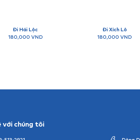
Đi Hái Lộc
Đi Xích Lô
180,000
VND
180,000
VND
ệ với chúng tôi
9-513-2921
Dòng D