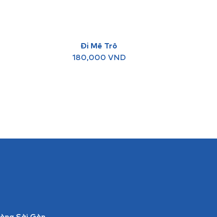
Đi Mê Trô
180,000
VND
òng Sài Gòn