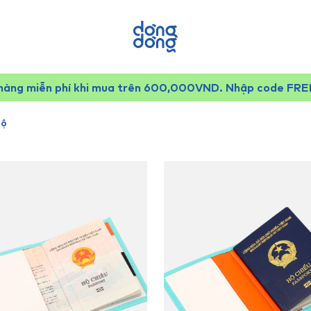
hàng miễn phí khi mua trên 600,000VND. Nhập code FR
Bộ