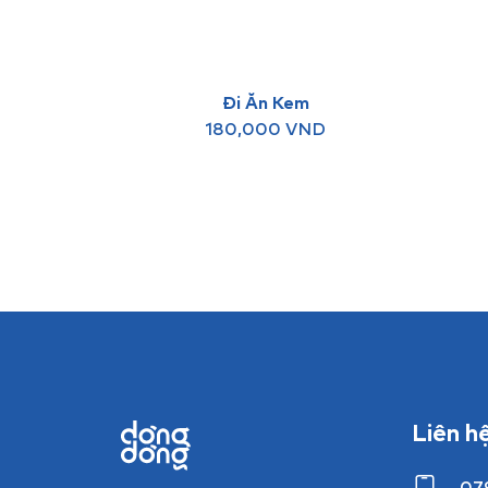
Đi Ăn Kem
180,000
VND
Liên h
07