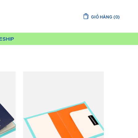
GIỎ HÀNG
(
0
)
EESHIP