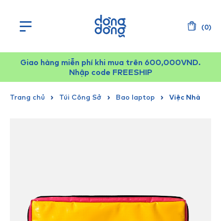
(
0
)
Giao hàng miễn phí khi mua trên 600,000VND.
Nhập code FREESHIP
Trang chủ
Túi Công Sở
Bao laptop
Việc Nhà