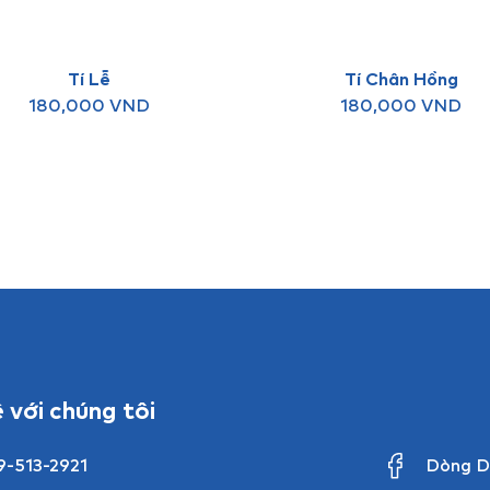
Tí Lễ
Tí Chân Hồng
180,000
VND
180,000
VND
ệ với chúng tôi
9-513-2921
Dòng D