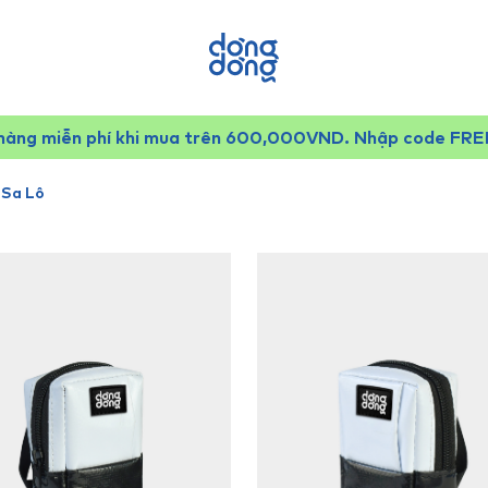
hàng miễn phí khi mua trên 600,000VND. Nhập code FR
 Sa Lô