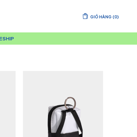
GIỎ HÀNG
(
0
)
EESHIP