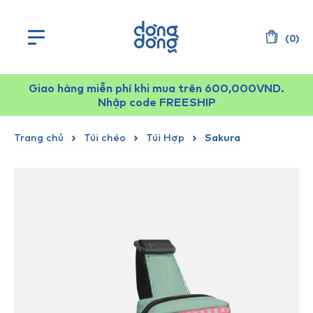
(
0
)
Giao hàng miễn phí khi mua trên 600,000VND.
Nhập code FREESHIP
Trang chủ
Túi chéo
Túi Hợp
Sakura