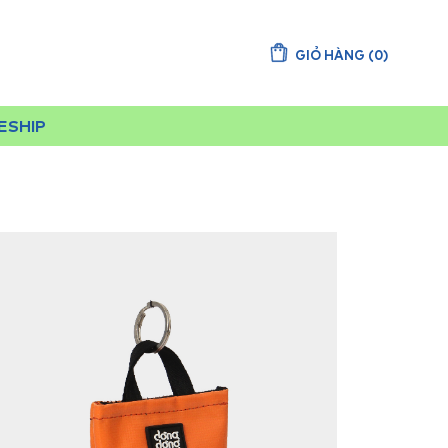
GIỎ HÀNG
(
0
)
EESHIP