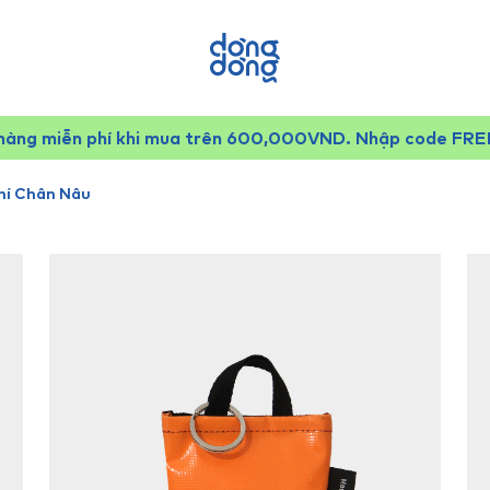
hàng miễn phí khi mua trên 600,000VND. Nhập code FR
hí Chân Nâu