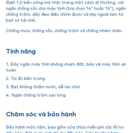
Balô 1.0 bền vững mà thời trang một cách dị thường, với
ngăn chống sốc cho máy tính (lựa chọn 14” hoặc 16”), ngăn
chống trộm, dây đeo điều chỉnh được và lớp ngoài làm từ
bạt cũ tái chế.
Chống mưa, chống sốc, chống trộm và chống nhàm chán.
Tính năng
1. Đáy ngăn máy tính không chạm đất, bảo vệ máy tính an
toàn
2. Túi ẩn bên trong
3. Bạt không thấm nước, dễ lau chùi
4. Ngăn chống trộm sau lưng
Chăm sóc và bảo hành
Bảo hành một năm, bao gồm sửa chữa miễn phí các lỗi hư
dây kéo, đứt quai, sút chỉ, hư đầu kéo. Các trường hợp