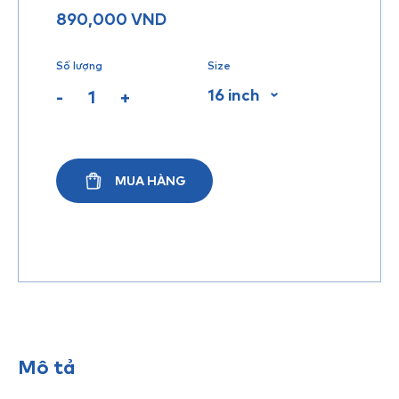
890,000
VND
Số lượng
Size
16 inch
-
+
MUA HÀNG
Mô tả