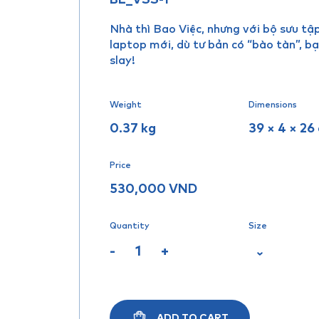
Nhà thì Bao Việc, nhưng với bộ sưu tậ
laptop mới, dù tư bản có “bào tàn”, b
slay!
Weight
Dimensions
0.37 kg
39 × 4 × 26
Price
530,000
VND
Quantity
Size
-
+
ADD TO CART