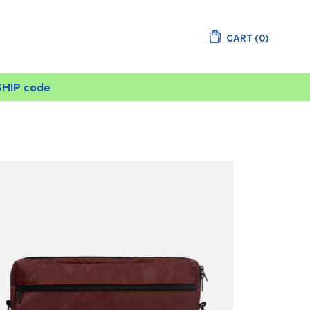
CART
(
0
)
SHIP code