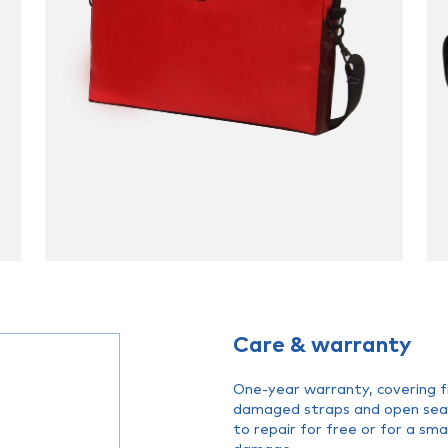
Care & warranty
One-year warranty, covering fi
damaged straps and open seams
to repair for free or for a sm
damage.