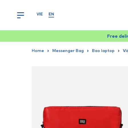
VIE
EN
Free del
Home
Messenger Bag
Bao laptop
Vi