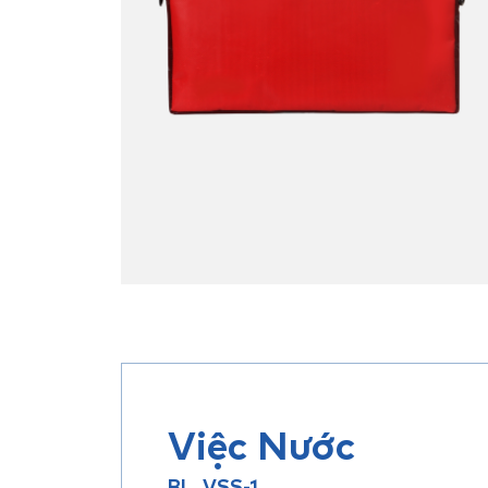
Việc Nước
BL_VSS-1