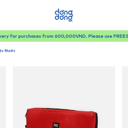
ivery for purchases from 600,000VND. Please use FREE
ệc Nước