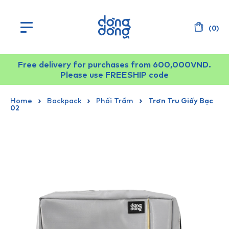
(
0
)
Free delivery for purchases from 600,000VND.
Please use FREESHIP code
Home
Backpack
Phối Trầm
Trơn Tru Giấy Bạc
02