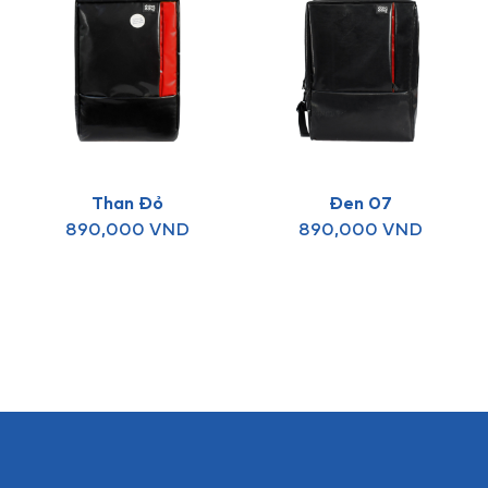
Than Đỏ
Đen 07
890,000
VND
890,000
VND