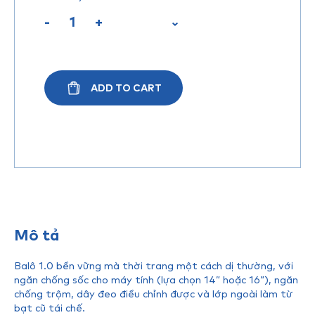
-
+
ADD TO CART
Mô tả
Balô 1.0 bền vững mà thời trang một cách dị thường, với
ngăn chống sốc cho máy tính (lựa chọn 14” hoặc 16”), ngăn
chống trộm, dây đeo điều chỉnh được và lớp ngoài làm từ
bạt cũ tái chế.