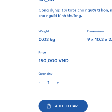
Công dụng: túi tote cho người tí hon,
cho người bình thường.
Weight
Dimensions
0.02 kg
9 × 10.2 × 
Price
150,000
VND
Quantity
-
+
ADD TO CART