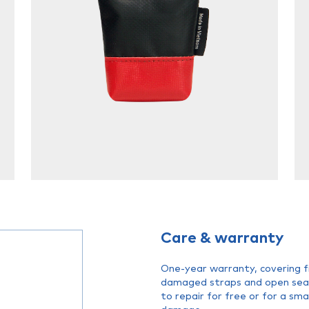
Care & warranty
One-year warranty, covering fi
damaged straps and open seams
to repair for free or for a sm
damage.