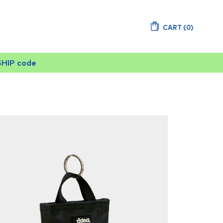
CART
(
0
)
SHIP code