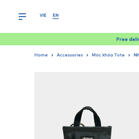
VIE
EN
Free del
Home
Accessories
Móc khóa Tote
Nh