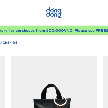
ivery for purchases from 600,000VND. Please use FREE
í Chân Đỏ