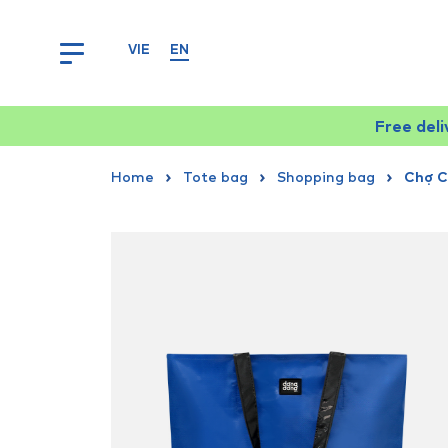
VIE
EN
Free del
Home
Tote bag
Shopping bag
Chợ C