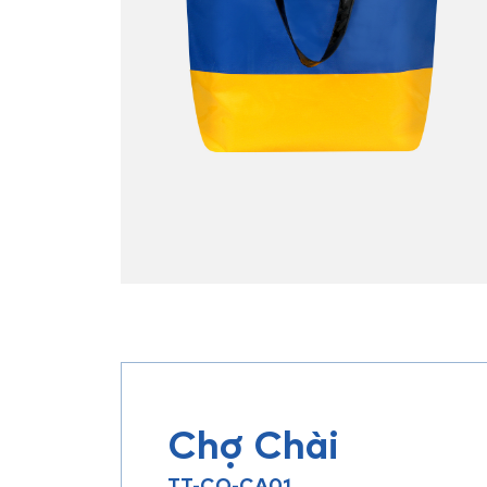
Chợ Chài
TT-CO-CA01