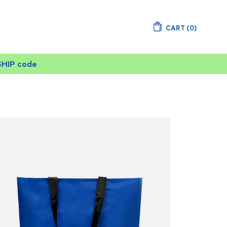
CART
(
0
)
SHIP code