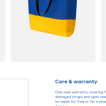
Care & warranty
One-year warranty, covering fi
damaged straps and open seams
to repair for free or for a sm
damage.