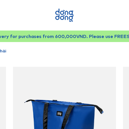
ivery for purchases from 600,000VND. Please use FREE
hài