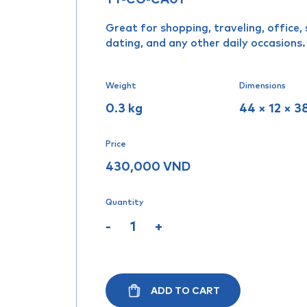
Great for shopping, traveling, office, 
dating, and any other daily occasions.
Weight
Dimensions
0.3 kg
44 × 12 × 3
Price
430,000
VND
Quantity
-
+
ADD TO CART